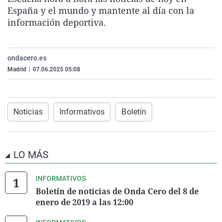
La rosa de los vientos
Caso
Extremadura
Virales
España y el mundo y mantente al día con la
información deportiva.
Gente viajera
Retornados
Galicia
Televisión
Como el perro y el gat
Equipo de investigaci
La Rioja
Elecciones
ondacero.es
Operación Viuda Negr
Navarra
Madrid
|
07.06.2025 05:08
País Vasco
Noticias
Informativos
Boletín
LO MÁS
INFORMATIVOS
Boletín de noticias de Onda Cero del 8 de
enero de 2019 a las 12:00