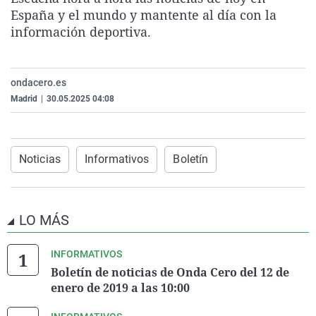
La rosa de los vientos
Caso
Extremadura
Virales
España y el mundo y mantente al día con la
información deportiva.
Gente viajera
Retornados
Galicia
Televisión
Como el perro y el gat
Equipo de investigaci
La Rioja
Elecciones
ondacero.es
Operación Viuda Negr
Navarra
Madrid
|
30.05.2025 04:08
País Vasco
Noticias
Informativos
Boletín
LO MÁS
INFORMATIVOS
Boletín de noticias de Onda Cero del 12 de
enero de 2019 a las 10:00