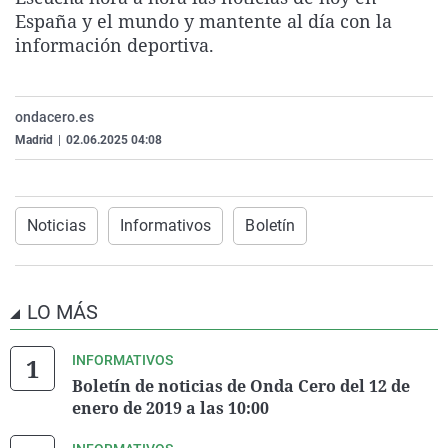
La rosa de los vientos
Caso
Extremadura
Virales
España y el mundo y mantente al día con la
información deportiva.
Gente viajera
Retornados
Galicia
Televisión
Como el perro y el gat
Equipo de investigaci
La Rioja
Elecciones
ondacero.es
Operación Viuda Negr
Navarra
Madrid
|
02.06.2025 04:08
País Vasco
Noticias
Informativos
Boletín
LO MÁS
INFORMATIVOS
Boletín de noticias de Onda Cero del 12 de
enero de 2019 a las 10:00