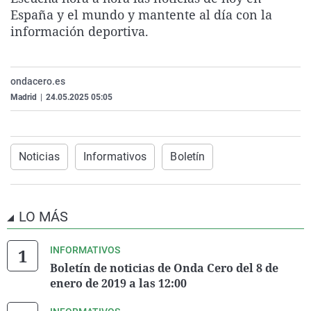
La rosa de los vientos
Caso
Extremadura
Virales
España y el mundo y mantente al día con la
información deportiva.
Gente viajera
Retornados
Galicia
Televisión
Como el perro y el gat
Equipo de investigaci
La Rioja
Elecciones
ondacero.es
Operación Viuda Negr
Navarra
Madrid
|
24.05.2025 05:05
País Vasco
Noticias
Informativos
Boletín
LO MÁS
INFORMATIVOS
Boletín de noticias de Onda Cero del 8 de
enero de 2019 a las 12:00