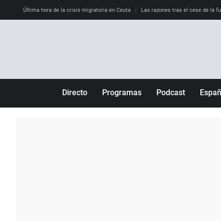
Última hora de la crisis migratoria en Ceuta
Las razones tras el cese de la f
Directo
Programas
Podcast
Espa
Más de uno
Los Perseguidos
Andalucía
Por fin
Malas decisiones
Aragón
Julia en la onda
Expedientes del más allá
Baleares
La brújula
El viaje del Guernica
Cantabria
Radioestadio
Invisibles
Cataluña
Radioestadio noche
Prohibido morirse
Comunidad de M
El colegio invisible
Esto no ha pasado
Comunitat Vale