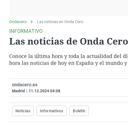
La rosa de los vientos
Caso
Extremadura
Gente viajera
Retornados
Galicia
Ondacero
Las noticias en Onda Cero
Como el perro y el
Equipo de investigación
La Rioja
gato
INFORMATIVO
Operación Viuda
Navarra
Las noticias de Onda Cero 
Negra
País Vasco
Conoce la última hora y toda la actualidad del d
hora las noticias de hoy en España y el mundo y
ondacero.es
Madrid
|
11.12.2024 04:08
Noticias
Informativos
Boletín