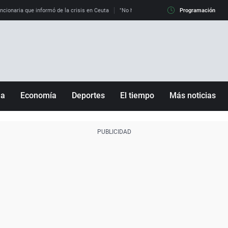
uncionaria que informó de la crisis en Ceuta
"No hay mafias, que no nos engañen": exper
Programación
ña
Economía
Deportes
El tiempo
Más noticias
Fútbol
Sociedad
Baloncesto
Mundo
Tenis
Salud
Motor
Cultura
Ciencia y Tecnología
adrid
Gastronomía
nciana
Medio ambiente