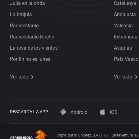
Julia en la onda
Catalunya
La brújula
Andalucía
Radioestadio
Valencia
Radioestadio Noche
Extremadu
La rosa de los vientos
Asturias
Por fin no es lunes
País Vasco
Ver todo
Ver todo
DESCARGA LA APP
Android
iOS
Copyright © Uniprex, S.A.U., C/ Fuerteventura 12