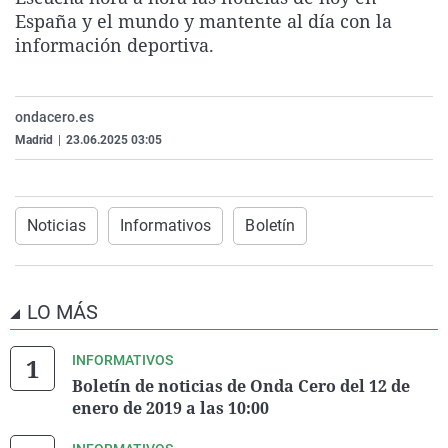
La rosa de los vientos
Caso
Extremadura
Virales
España y el mundo y mantente al día con la
información deportiva.
Gente viajera
Retornados
Galicia
Televisión
Como el perro y el gat
Equipo de investigaci
La Rioja
Elecciones
ondacero.es
Operación Viuda Negr
Navarra
Madrid
|
23.06.2025 03:05
País Vasco
Noticias
Informativos
Boletín
LO MÁS
INFORMATIVOS
Boletín de noticias de Onda Cero del 12 de
enero de 2019 a las 10:00