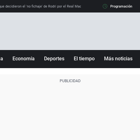
e decidieron el 'no fichaje' de Rodri por el Real Madrid y su 'sí' al Barça
Programación
La llamada de
ña
Economía
Deportes
El tiempo
Más noticias
Fútbol
Sociedad
Baloncesto
Mundo
Tenis
Salud
Motor
Cultura
Ciencia y Tecnología
adrid
Gastronomía
nciana
Medio ambiente