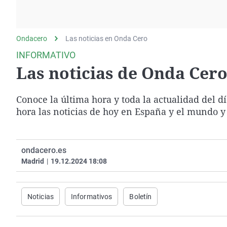
La rosa de los vientos
Caso
Extremadura
Gente viajera
Retornados
Galicia
Ondacero
Las noticias en Onda Cero
Como el perro y el
Equipo de investigación
La Rioja
gato
INFORMATIVO
Operación Viuda
Navarra
Las noticias de Onda Cero 
Negra
País Vasco
Conoce la última hora y toda la actualidad del d
hora las noticias de hoy en España y el mundo y
ondacero.es
Madrid
|
19.12.2024 18:08
Noticias
Informativos
Boletín