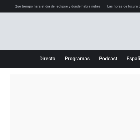
Qué tiempo hará el día del eclipse y dónde habrá nubes
Las horas de locura qu
Directo
Programas
Podcast
Espa
Más de uno
Los Perseguidos
Andalucía
Por fin
Malas decisiones
Aragón
Julia en la onda
Expedientes del más allá
Baleares
La brújula
El viaje del Guernica
Cantabria
Radioestadio
Invisibles
Cataluña
Radioestadio noche
Prohibido morirse
Comunidad de M
El colegio invisible
Esto no ha pasado
Comunitat Vale