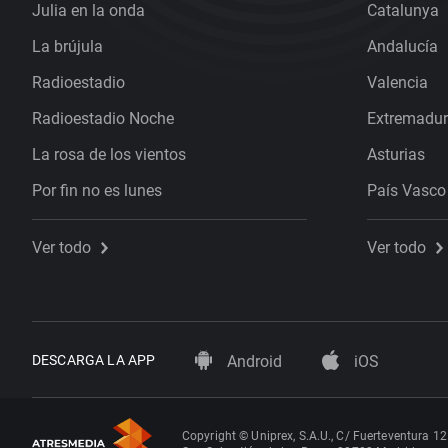
Julia en la onda
Catalunya
La brújula
Andalucía
Radioestadio
Valencia
Radioestadio Noche
Extremadu
La rosa de los vientos
Asturias
Por fin no es lunes
País Vasco
Ver todo
Ver todo
DESCARGA LA APP
Android
iOS
Copyright © Uniprex, S.A.U., C/ Fuerteventura 12