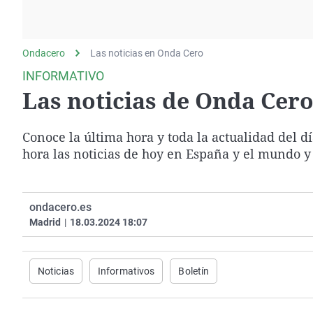
La rosa de los vientos
Caso
Extremadura
Gente viajera
Retornados
Galicia
Ondacero
Las noticias en Onda Cero
Como el perro y el
Equipo de investigación
La Rioja
gato
INFORMATIVO
Operación Viuda
Navarra
Las noticias de Onda Cero 
Negra
País Vasco
Conoce la última hora y toda la actualidad del d
hora las noticias de hoy en España y el mundo y
ondacero.es
Madrid
|
18.03.2024 18:07
Noticias
Informativos
Boletín