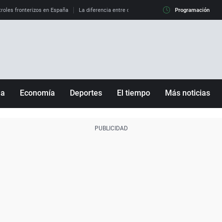
roles fronterizos en España
La diferencia entre observar el eclipse al 99% y al 100%
Programación
ña
Economía
Deportes
El tiempo
Más noticias
Fútbol
Sociedad
Baloncesto
Mundo
Tenis
Salud
Motor
Cultura
Ciencia y Tecnología
adrid
Gastronomía
nciana
Medio ambiente