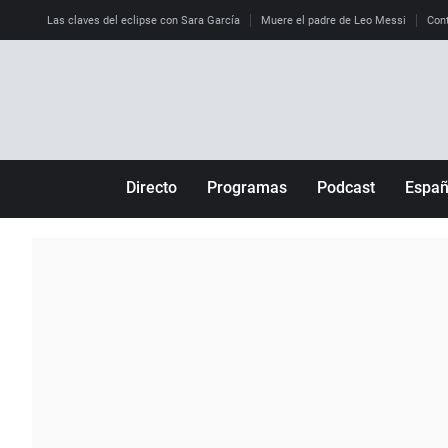
Las claves del eclipse con Sara García
Muere el padre de Leo Messi
Cont
Directo
Programas
Podcast
Espa
Más de uno
Los Perseguidos
Andalucía
Por fin
Malas decisiones
Aragón
Julia en la onda
Expedientes del más allá
Baleares
La brújula
El viaje del Guernica
Cantabria
Radioestadio
Invisibles
Cataluña
Radioestadio noche
Prohibido morirse
Comunidad de M
El colegio invisible
Esto no ha pasado
Comunitat Vale