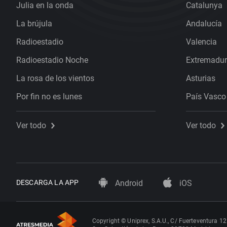
Julia en la onda
Catalunya
La brújula
Andalucía
Radioestadio
Valencia
Radioestadio Noche
Extremadu
La rosa de los vientos
Asturias
Por fin no es lunes
País Vasco
Ver todo
Ver todo
DESCARGA LA APP
Android
iOS
Copyright © Uniprex, S.A.U., C/ Fuerteventura 12