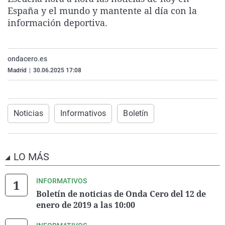
La rosa de los vientos
Caso
Extremadura
Virales
España y el mundo y mantente al día con la
información deportiva.
Gente viajera
Retornados
Galicia
Televisión
Como el perro y el gat
Equipo de investigaci
La Rioja
Elecciones
ondacero.es
Operación Viuda Negr
Navarra
Madrid
|
30.06.2025 17:08
País Vasco
Noticias
Informativos
Boletín
LO MÁS
INFORMATIVOS
Boletín de noticias de Onda Cero del 12 de
enero de 2019 a las 10:00