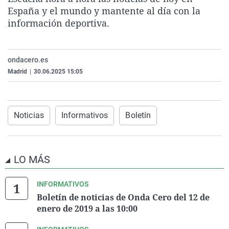
La rosa de los vientos
Caso
Extremadura
Virales
España y el mundo y mantente al día con la
información deportiva.
Gente viajera
Retornados
Galicia
Televisión
Como el perro y el gat
Equipo de investigaci
La Rioja
Elecciones
ondacero.es
Operación Viuda Negr
Navarra
Madrid
|
30.06.2025 15:05
País Vasco
Noticias
Informativos
Boletín
LO MÁS
INFORMATIVOS
Boletín de noticias de Onda Cero del 12 de
enero de 2019 a las 10:00