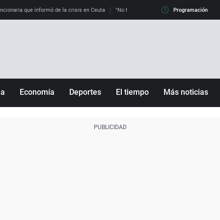
uncionaria que informó de la crisis en Ceuta
"No hay mafias, que no nos engañen": exper
Programación
ña
Economía
Deportes
El tiempo
Más noticias
Fútbol
Sociedad
Baloncesto
Mundo
Tenis
Salud
Motor
Cultura
Ciencia y Tecnología
adrid
Gastronomía
nciana
Medio ambiente