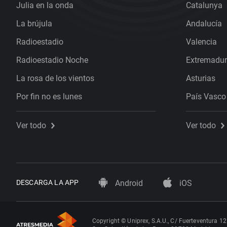
Julia en la onda
Catalunya
La brújula
Andalucía
Radioestadio
Valencia
Radioestadio Noche
Extremadu
La rosa de los vientos
Asturias
Por fin no es lunes
País Vasco
Ver todo
Ver todo
DESCARGA LA APP
Android
iOS
Copyright © Uniprex, S.A.U., C/ Fuerteventura 12