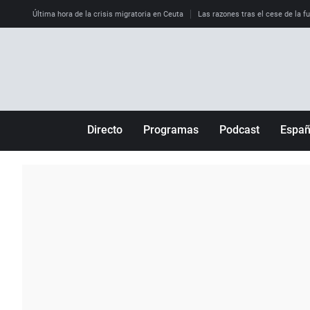
Última hora de la crisis migratoria en Ceuta
Las razones tras el cese de la f
Directo
Programas
Podcast
Espa
Más de uno
Los Perseguidos
Andalucía
Por fin
Malas decisiones
Aragón
Julia en la onda
Expedientes del más allá
Baleares
La brújula
El viaje del Guernica
Cantabria
Radioestadio
Invisibles
Cataluña
Radioestadio noche
Prohibido morirse
Comunidad de M
El colegio invisible
Esto no ha pasado
Comunitat Vale