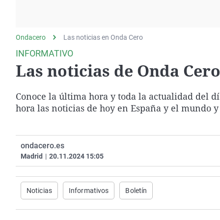
La rosa de los vientos
Caso
Extremadura
Gente viajera
Retornados
Galicia
Ondacero
Las noticias en Onda Cero
Como el perro y el
Equipo de investigación
La Rioja
gato
INFORMATIVO
Operación Viuda
Navarra
Las noticias de Onda Cero 
Negra
País Vasco
Conoce la última hora y toda la actualidad del d
hora las noticias de hoy en España y el mundo y
ondacero.es
Madrid
|
20.11.2024 15:05
Noticias
Informativos
Boletín