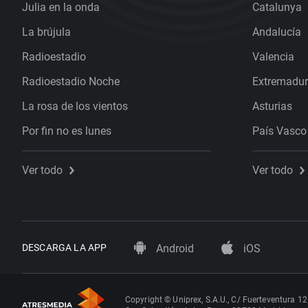
Julia en la onda
Catalunya
La brújula
Andalucía
Radioestadio
Valencia
Radioestadio Noche
Extremadu
La rosa de los vientos
Asturias
Por fin no es lunes
País Vasco
Ver todo
Ver todo
DESCARGA LA APP
Android
iOS
Copyright © Uniprex, S.A.U., C/ Fuerteventura 12