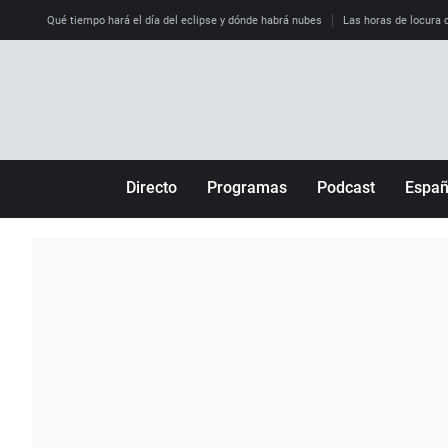
Qué tiempo hará el día del eclipse y dónde habrá nubes
Las horas de locura qu
Directo
Programas
Podcast
Espa
Más de uno
Los Perseguidos
Andalucía
Por fin
Malas decisiones
Aragón
Julia en la onda
Expedientes del más allá
Baleares
La brújula
El viaje del Guernica
Cantabria
Radioestadio
Invisibles
Cataluña
Radioestadio noche
Prohibido morirse
Comunidad de M
El colegio invisible
Esto no ha pasado
Comunitat Vale