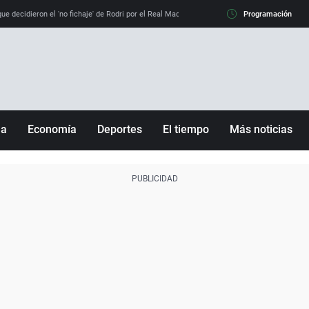
e decidieron el 'no fichaje' de Rodri por el Real Madrid y su 'sí' al Barça
Programación
La llamada de
ña
Economía
Deportes
El tiempo
Más noticias
Fútbol
Sociedad
Baloncesto
Mundo
Tenis
Salud
Motor
Cultura
Ciencia y Tecnología
adrid
Gastronomía
nciana
Medio ambiente