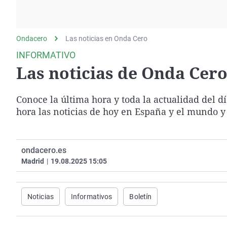
La rosa de los vientos
Caso
Extremadura
Gente viajera
Retornados
Galicia
Ondacero
Las noticias en Onda Cero
Como el perro y el
Equipo de investigación
La Rioja
gato
INFORMATIVO
Operación Viuda
Navarra
Las noticias de Onda Cero 
Negra
País Vasco
Conoce la última hora y toda la actualidad del d
hora las noticias de hoy en España y el mundo y
ondacero.es
Madrid
|
19.08.2025 15:05
Noticias
Informativos
Boletín