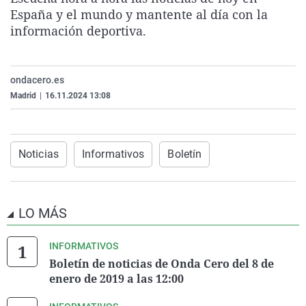
La rosa de los vientos
Caso
Extremadura
Virales
España y el mundo y mantente al día con la
información deportiva.
Gente viajera
Retornados
Galicia
Televisión
Como el perro y el gat
Equipo de investigaci
La Rioja
Elecciones
ondacero.es
Operación Viuda Negr
Navarra
Madrid
|
16.11.2024 13:08
País Vasco
Noticias
Informativos
Boletín
LO MÁS
INFORMATIVOS
Boletín de noticias de Onda Cero del 8 de
enero de 2019 a las 12:00