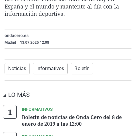
La rosa de los vientos
Caso
Extremadura
Virales
España y el mundo y mantente al día con la
información deportiva.
Gente viajera
Retornados
Galicia
Televisión
Como el perro y el gat
Equipo de investigaci
La Rioja
Elecciones
ondacero.es
Operación Viuda Negr
Navarra
Madrid
|
13.07.2025 12:08
País Vasco
Noticias
Informativos
Boletín
LO MÁS
INFORMATIVOS
Boletín de noticias de Onda Cero del 8 de
enero de 2019 a las 12:00