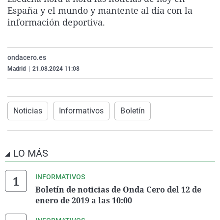
La rosa de los vientos
Caso
Extremadura
Virales
España y el mundo y mantente al día con la
información deportiva.
Gente viajera
Retornados
Galicia
Televisión
Como el perro y el gat
Equipo de investigaci
La Rioja
Elecciones
ondacero.es
Operación Viuda Negr
Navarra
Madrid
|
21.08.2024 11:08
País Vasco
Noticias
Informativos
Boletín
LO MÁS
INFORMATIVOS
Boletín de noticias de Onda Cero del 12 de
enero de 2019 a las 10:00