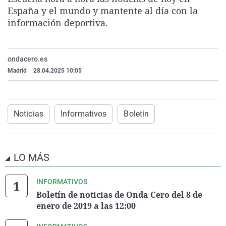
La rosa de los vientos
Caso
Extremadura
Virales
España y el mundo y mantente al día con la
información deportiva.
Gente viajera
Retornados
Galicia
Televisión
Como el perro y el gat
Equipo de investigaci
La Rioja
Elecciones
ondacero.es
Operación Viuda Negr
Navarra
Madrid
|
28.04.2025 10:05
País Vasco
Noticias
Informativos
Boletín
LO MÁS
INFORMATIVOS
Boletín de noticias de Onda Cero del 8 de
enero de 2019 a las 12:00