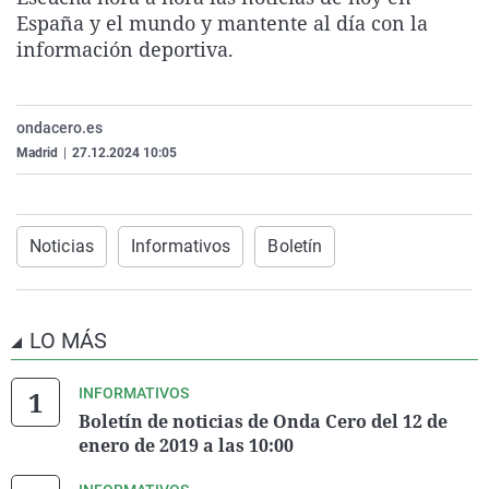
La rosa de los vientos
Caso
Extremadura
Virales
España y el mundo y mantente al día con la
información deportiva.
Gente viajera
Retornados
Galicia
Televisión
Como el perro y el gat
Equipo de investigaci
La Rioja
Elecciones
ondacero.es
Operación Viuda Negr
Navarra
Madrid
|
27.12.2024 10:05
País Vasco
Noticias
Informativos
Boletín
LO MÁS
INFORMATIVOS
Boletín de noticias de Onda Cero del 12 de
enero de 2019 a las 10:00