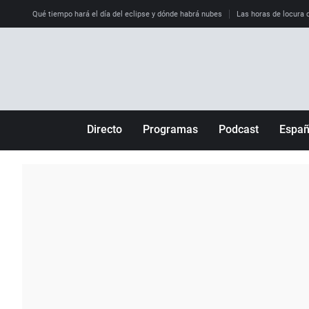
Qué tiempo hará el día del eclipse y dónde habrá nubes
Las horas de locura qu
Directo
Programas
Podcast
Espa
Más de uno
Los Perseguidos
Andalucía
Por fin
Malas decisiones
Aragón
Julia en la onda
Expedientes del más allá
Baleares
La brújula
El viaje del Guernica
Cantabria
Radioestadio
Invisibles
Cataluña
Radioestadio noche
Prohibido morirse
Comunidad de M
El colegio invisible
Esto no ha pasado
Comunitat Vale