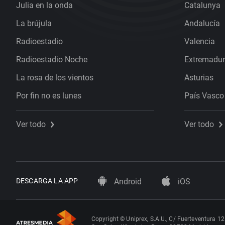
Julia en la onda
Catalunya
La brújula
Andalucía
Radioestadio
Valencia
Radioestadio Noche
Extremadu
La rosa de los vientos
Asturias
Por fin no es lunes
País Vasco
Ver todo
Ver todo
DESCARGA LA APP
Android
iOS
Copyright © Uniprex, S.A.U., C/ Fuerteventura 12