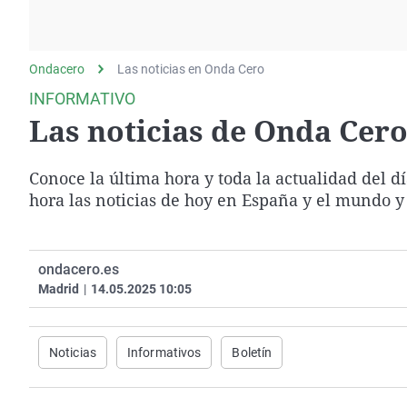
La rosa de los vientos
Caso
Extremadura
Gente viajera
Retornados
Galicia
Ondacero
Las noticias en Onda Cero
Como el perro y el
Equipo de investigación
La Rioja
gato
INFORMATIVO
Operación Viuda
Navarra
Las noticias de Onda Cero 
Negra
País Vasco
Conoce la última hora y toda la actualidad del d
hora las noticias de hoy en España y el mundo y
ondacero.es
Madrid
|
14.05.2025 10:05
Noticias
Informativos
Boletín