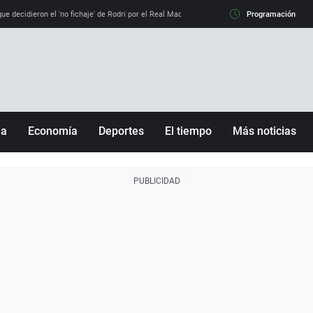
e decidieron el 'no fichaje' de Rodri por el Real Madrid y su 'sí' al Barça
Programación
La llamada de
ña
Economía
Deportes
El tiempo
Más noticias
Fútbol
Sociedad
Baloncesto
Mundo
Tenis
Salud
Motor
Cultura
Ciencia y Tecnología
adrid
Gastronomía
nciana
Medio ambiente