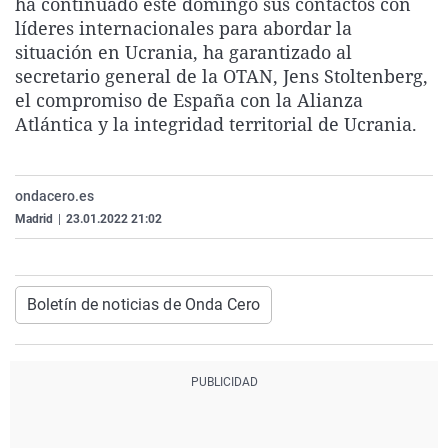
ha continuado este domingo sus contactos con
La rosa de los vientos
Caso
Extremadura
Virales
líderes internacionales para abordar la
situación en Ucrania, ha garantizado al
Gente viajera
Retornados
Galicia
Televisión
secretario general de la OTAN, Jens Stoltenberg,
Como el perro y el gat
Equipo de investigaci
La Rioja
Elecciones
el compromiso de España con la Alianza
Atlántica y la integridad territorial de Ucrania.
Operación Viuda Negr
Navarra
País Vasco
ondacero.es
Madrid
|
23.01.2022 21:02
Boletín de noticias de Onda Cero