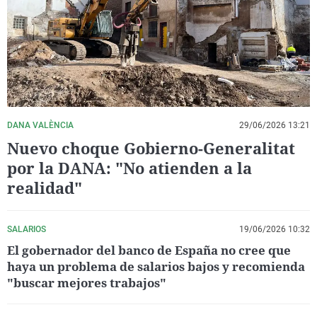
La rosa de los vientos
Caso
Extremadura
Virales
Gente viajera
Retornados
Galicia
Televisión
Como el perro y el gat
Equipo de investigaci
La Rioja
Elecciones
Operación Viuda Negr
Navarra
País Vasco
DANA VALÈNCIA
29/06/2026 13:21
Nuevo choque Gobierno-Generalitat
por la DANA: "No atienden a la
realidad"
SALARIOS
19/06/2026 10:32
El gobernador del banco de España no cree que
haya un problema de salarios bajos y recomienda
"buscar mejores trabajos"