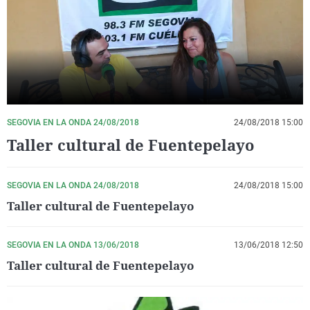
La rosa de los vientos
Caso
Extremadura
Virales
Gente viajera
Retornados
Galicia
Televisión
Como el perro y el gat
Equipo de investigaci
La Rioja
Elecciones
Operación Viuda Negr
Navarra
País Vasco
SEGOVIA EN LA ONDA 24/08/2018
24/08/2018 15:00
Taller cultural de Fuentepelayo
SEGOVIA EN LA ONDA 24/08/2018
24/08/2018 15:00
Taller cultural de Fuentepelayo
SEGOVIA EN LA ONDA 13/06/2018
13/06/2018 12:50
Taller cultural de Fuentepelayo