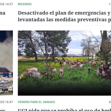
026 14:37
INCENDIO
1
una
Desactivado el plan de emergencias y
levantadas las medidas preventivas p
incendio de Alcalá
025 16:47
VENENO PARA EL GANADO
2
dos
UGI pide que se prohíba el uso de her