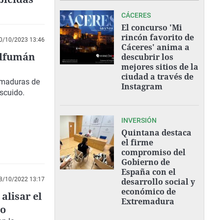
CÁCERES
El concurso 'Mi
rincón favorito de
0/10/2023 13:46
Cáceres' anima a
salfumán
descubrir los
mejores sitios de la
ciudad a través de
uemaduras de
Instagram
escuido.
INVERSIÓN
Quintana destaca
el firme
compromiso del
Gobierno de
España con el
8/10/2022 13:17
desarrollo social y
económico de
alisar el
Extremadura
ro