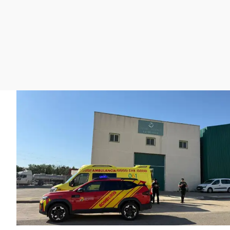
La rosa de los vientos
Caso
Extremadura
Gente viajera
Retornados
Galicia
Como el perro y el
Equipo de investigación
La Rioja
gato
Operación Viuda
Navarra
Negra
País Vasco