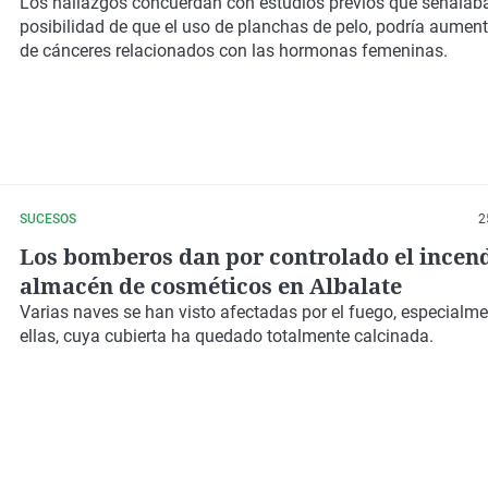
Los hallazgos concuerdan con
estudios previos
que señalaba
posibilidad de que el uso de
planchas
de pelo, podría aument
de cánceres
relacionados con las hormonas femeninas.
SUCESOS
2
Los bomberos dan por controlado el incen
almacén de cosméticos en Albalate
Varias naves se han visto afectadas por el fuego, especialm
ellas, cuya cubierta ha quedado totalmente calcinada.