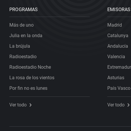
PROGRAMAS
EMISORAS
Más de uno
Madrid
Julia en la onda
Catalunya
La brújula
Andalucía
Radioestadio
Valencia
Radioestadio Noche
Extremadu
La rosa de los vientos
Asturias
Por fin no es lunes
País Vasco
Ver todo
Ver todo