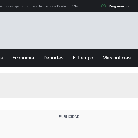
uncionaria que informó de la crisis en Ceuta
"No hay mafias, que no nos engañen": exper
Programación
ña
Economía
Deportes
El tiempo
Más noticias
Fútbol
Sociedad
Baloncesto
Mundo
Tenis
Salud
Motor
Cultura
Ciencia y Tecnología
adrid
Gastronomía
nciana
Medio ambiente