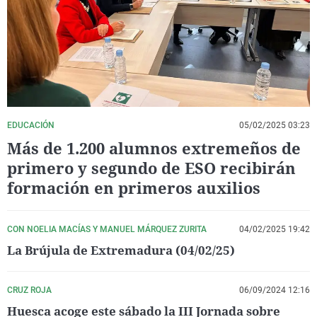
La rosa de los vientos
Caso
Extremadura
Virales
Gente viajera
Retornados
Galicia
Televisión
Como el perro y el gat
Equipo de investigaci
La Rioja
Elecciones
Operación Viuda Negr
Navarra
País Vasco
EDUCACIÓN
05/02/2025 03:23
Más de 1.200 alumnos extremeños de
primero y segundo de ESO recibirán
formación en primeros auxilios
CON NOELIA MACÍAS Y MANUEL MÁRQUEZ ZURITA
04/02/2025 19:42
La Brújula de Extremadura (04/02/25)
CRUZ ROJA
06/09/2024 12:16
Huesca acoge este sábado la III Jornada sobre