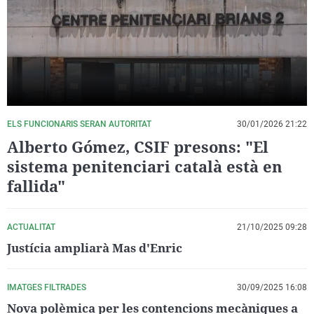
La rosa de los vientos
Caso
Extremadura
Virales
Gente viajera
Retornados
Galicia
Televisión
Como el perro y el gat
Equipo de investigaci
La Rioja
Elecciones
Operación Viuda Negr
Navarra
País Vasco
ELS FUNCIONARIS SERAN AUTORITAT
30/01/2026 21:22
Alberto Gómez, CSIF presons: "El
sistema penitenciari català està en
fallida"
ACTUALITAT
21/10/2025 09:28
Justícia ampliarà Mas d'Enric
IMATGES FILTRADES
30/09/2025 16:08
Nova polèmica per les contencions mecàniques a