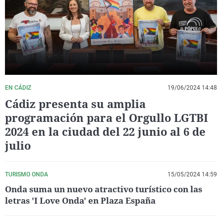
La rosa de los vientos
Caso
Extremadura
Virales
Gente viajera
Retornados
Galicia
Televisión
Como el perro y el gat
Equipo de investigaci
La Rioja
Elecciones
Operación Viuda Negr
Navarra
País Vasco
EN CÁDIZ
19/06/2024 14:48
Cádiz presenta su amplia
programación para el Orgullo LGTBI
2024 en la ciudad del 22 junio al 6 de
julio
TURISMO ONDA
15/05/2024 14:59
Onda suma un nuevo atractivo turístico con las
letras 'I Love Onda' en Plaza España