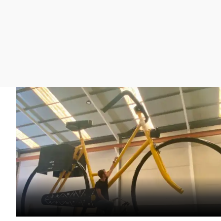
La rosa de los vientos
Caso
Extremadura
Gente viajera
Retornados
Galicia
Como el perro y el
Equipo de investigación
La Rioja
gato
Operación Viuda
Navarra
Negra
País Vasco