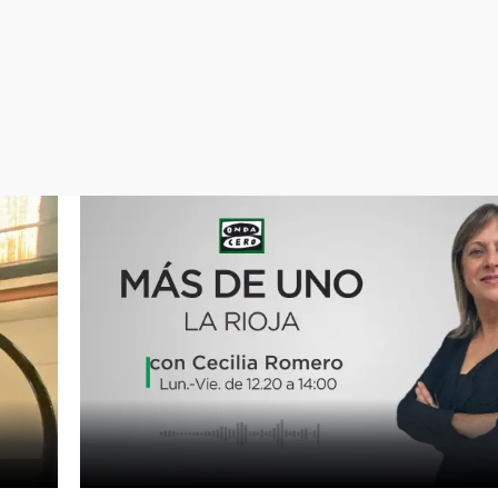
Virales
Televisión
Elecciones