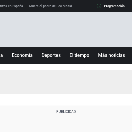
erizos en España
Muere el padre de Leo Messi
La diferencia entre observar el eclip
Programación
ña
Economía
Deportes
El tiempo
Más noticias
Fútbol
Sociedad
Baloncesto
Mundo
Tenis
Salud
Motor
Cultura
Ciencia y Tecnología
adrid
Gastronomía
nciana
Medio ambiente