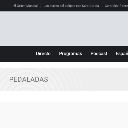
El Orden Mundial
Las claves del eclipse con Sara García
Controles front
Directo
Programas
Podcast
Espa
Más de uno
Los Perseguidos
Andalucía
Por fin
Malas decisiones
Aragón
PEDALADAS
Julia en la onda
Expedientes del más allá
Baleares
La brújula
El viaje del Guernica
Cantabria
Radioestadio
Invisibles
Cataluña
Radioestadio noche
Prohibido morirse
Comunidad de M
El colegio invisible
Esto no ha pasado
Comunitat Vale