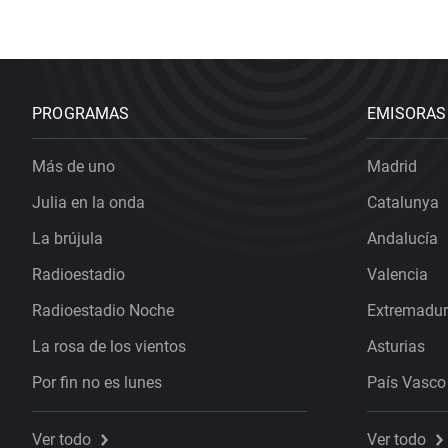
PROGRAMAS
EMISORAS
Más de uno
Madrid
Julia en la onda
Catalunya
La brújula
Andalucía
Radioestadio
Valencia
Radioestadio Noche
Extremadu
La rosa de los vientos
Asturias
Por fin no es lunes
País Vasco
Ver todo
Ver todo