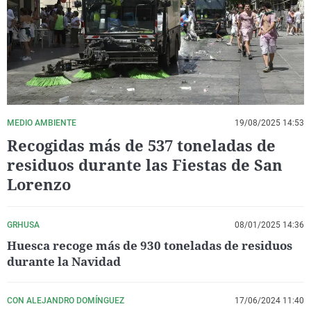
La rosa de los vientos
Caso
Extremadura
Virales
Gente viajera
Retornados
Galicia
Televisión
Como el perro y el gat
Equipo de investigaci
La Rioja
Elecciones
Operación Viuda Negr
Navarra
País Vasco
MEDIO AMBIENTE
19/08/2025 14:53
Recogidas más de 537 toneladas de
residuos durante las Fiestas de San
Lorenzo
GRHUSA
08/01/2025 14:36
Huesca recoge más de 930 toneladas de residuos
durante la Navidad
CON ALEJANDRO DOMÍNGUEZ
17/06/2024 11:40