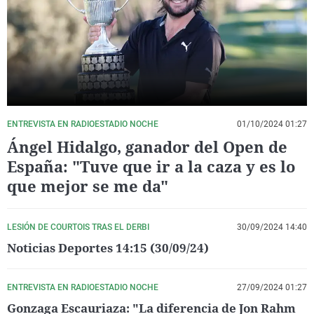
La rosa de los vientos
Caso
Extremadura
Virales
Gente viajera
Retornados
Galicia
Televisión
Como el perro y el gat
Equipo de investigaci
La Rioja
Elecciones
Operación Viuda Negr
Navarra
País Vasco
ENTREVISTA EN RADIOESTADIO NOCHE
01/10/2024 01:27
Ángel Hidalgo, ganador del Open de
España: "Tuve que ir a la caza y es lo
que mejor se me da"
LESIÓN DE COURTOIS TRAS EL DERBI
30/09/2024 14:40
Noticias Deportes 14:15 (30/09/24)
ENTREVISTA EN RADIOESTADIO NOCHE
27/09/2024 01:27
Gonzaga Escauriaza: "La diferencia de Jon Rahm