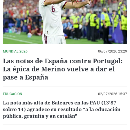
La rosa de los vientos
Caso
Extremadura
Virales
Gente viajera
Retornados
Galicia
Televisión
Como el perro y el gat
Equipo de investigaci
La Rioja
Elecciones
Operación Viuda Negr
Navarra
País Vasco
MUNDIAL 2026
06/07/2026 23:29
Las notas de España contra Portugal:
La épica de Merino vuelve a dar el
pase a España
EDUCACIÓN
02/07/2026 15:37
La nota más alta de Baleares en las PAU (13’87
sobre 14) agradece su resultado "a la educación
pública, gratuita y en catalán"