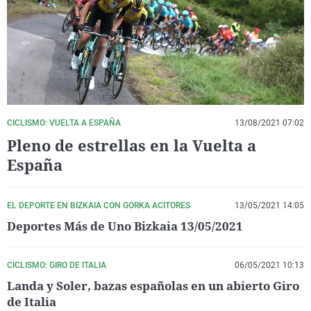
La rosa de los vientos
Caso
Extremadura
Virales
Gente viajera
Retornados
Galicia
Televisión
Como el perro y el gat
Equipo de investigaci
La Rioja
Elecciones
Operación Viuda Negr
Navarra
País Vasco
CICLISMO: VUELTA A ESPAÑA
13/08/2021 07:02
Pleno de estrellas en la Vuelta a
España
EL DEPORTE EN BIZKAIA CON GORKA ACITORES
13/05/2021 14:05
Deportes Más de Uno Bizkaia 13/05/2021
CICLISMO: GIRO DE ITALIA
06/05/2021 10:13
Landa y Soler, bazas españolas en un abierto Giro
de Italia