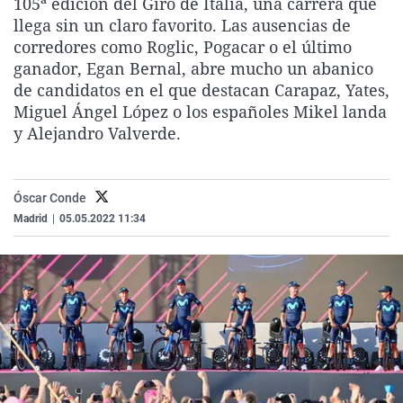
105ª edición del Giro de Italia, una carrera que
La rosa de los vientos
Caso
Extremadura
Virales
llega sin un claro favorito. Las ausencias de
corredores como Roglic, Pogacar o el último
Gente viajera
Retornados
Galicia
Televisión
ganador, Egan Bernal, abre mucho un abanico
Como el perro y el gat
Equipo de investigaci
La Rioja
Elecciones
de candidatos en el que destacan Carapaz, Yates,
Miguel Ángel López o los españoles Mikel landa
Operación Viuda Negr
Navarra
y Alejandro Valverde.
País Vasco
Óscar Conde
Madrid
|
05.05.2022 11:34