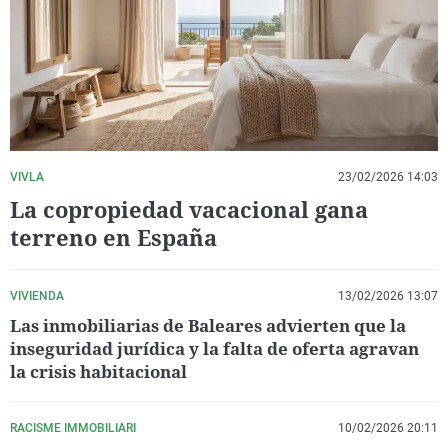
La rosa de los vientos
Caso
Extremadura
Virales
Gente viajera
Retornados
Galicia
Televisión
Como el perro y el gat
Equipo de investigaci
La Rioja
Elecciones
Operación Viuda Negr
Navarra
País Vasco
VIVLA
23/02/2026 14:03
La copropiedad vacacional gana
terreno en España
VIVIENDA
13/02/2026 13:07
Las inmobiliarias de Baleares advierten que la
inseguridad jurídica y la falta de oferta agravan
la crisis habitacional
RACISME IMMOBILIARI
10/02/2026 20:11