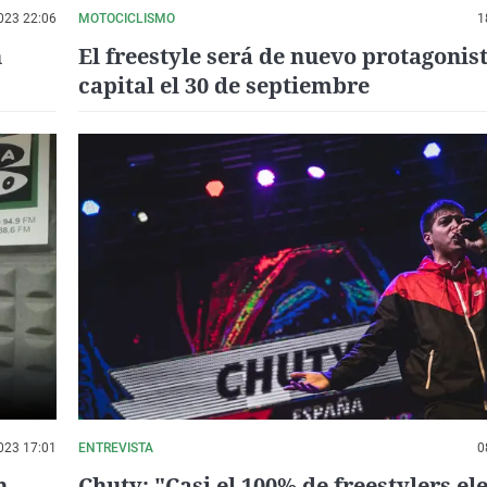
023 22:06
MOTOCICLISMO
1
n
El freestyle será de nuevo protagonist
capital el 30 de septiembre
023 17:01
ENTREVISTA
0
n
Chuty: "Casi el 100% de freestylers el