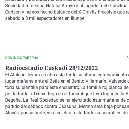
Sociedad femenina Natalia Arroyo y al jugador del Gipuzkoa
Carlson y hemos hecho balance del X-Gravity Freestyle que re
sábado a 8 mil espectadores en Illunbe.
CON IÑIGO TABERNA
2
Radioestadio Euskadi 28/12/2022
El Athletic llevará a cabo esta tarde su último entrenamiento
jugar mañana ante el Betis en el Benito Villamarín. Valverde
toda su plantilla para este encuentro.La familia rojiblanca de
por la tarde a Txetxu Rojo en el funeral que tuvo lugar en la B
Begoña. La Real Sociedad se ha ejercitado esta mañana de c
partido del sábado contra Osasuna. Merino será baja por san
Alavés, por su parte, va a celebrar esta tarde su asamblea de
En baloncesto, el Baskonia logró su décima consecutiva tras 
Breogan en un partido igualado. Bilbao Basket dio la cara hast