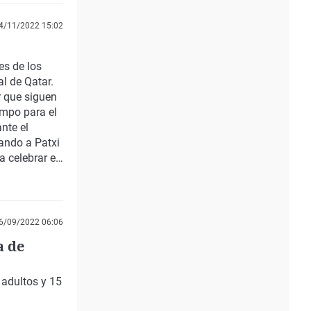
GBC derrotó
 clasificado
4/11/2022 15:02
Euskotren
es de los
o en la
al de Qatar.
a recibe a
r que siguen
empo para el
nte el
tando a Patxi
a celebrar el
6/09/2022 06:06
a de
 adultos y 15