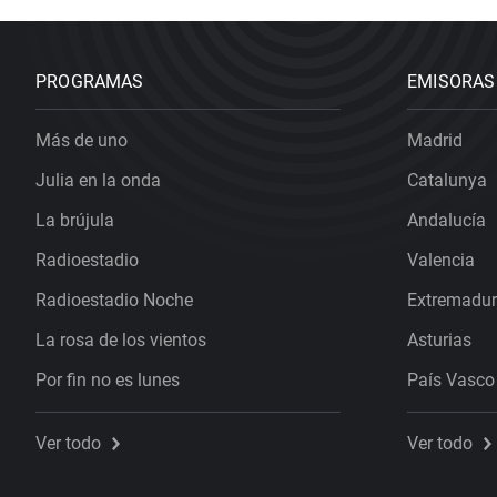
PROGRAMAS
EMISORAS
Más de uno
Madrid
Julia en la onda
Catalunya
La brújula
Andalucía
Radioestadio
Valencia
Radioestadio Noche
Extremadu
La rosa de los vientos
Asturias
Por fin no es lunes
País Vasco
Ver todo
Ver todo