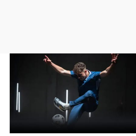
La rosa de los vientos
Caso
Extremadura
Gente viajera
Retornados
Galicia
Como el perro y el
Equipo de investigación
La Rioja
gato
Operación Viuda
Navarra
Negra
País Vasco