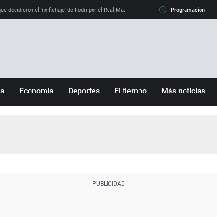
e decidieron el 'no fichaje' de Rodri por el Real Madrid y su 'sí' al Barça
Programación
La llamada de
ña
Economía
Deportes
El tiempo
Más noticias
Fútbol
Sociedad
Baloncesto
Mundo
Tenis
Salud
Motor
Cultura
Ciencia y Tecnología
adrid
Gastronomía
nciana
Medio ambiente