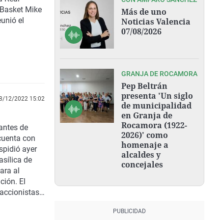
 Basket Mike
Más de uno
unió el
Noticias Valencia
07/08/2026
GRANJA DE ROCAMORA
Pep Beltrán
presenta 'Un siglo
8/12/2022 15:02
de municipalidad
en Granja de
Rocamora (1922-
 antes de
2026)' como
 cuenta con
homenaje a
spidió ayer
alcaldes y
asílica de
concejales
ara al
ción. El
 accionistas.
derrotar al
a el final,