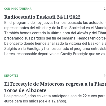
pero acabó perdiendo ante el Real Madrid. En la LEB Oro, el 
con claridad al Almansa. En la Liga Femenina, el Araski se ha
CON IÑIGO TABERNA
2
para la Copa de la Reina tras derrotar al Cadi la Seu. El IDK 
Radioestadio Euskadi 24/11/2022
también tiene opciones de jugar la Copa tras imponerse con
En el programa de hoy jueves hemos repasado las actuacion
contundencia al Leganés. El Gernika juega a las ocho y cuart
representantes del Athletic y de la Real Sociedad en el Mundi
cancha del Ensino. Y en balonmano, el Super Amara Bera Ber
También hemos contado la última hora del Alavés y del Eiba
las 9 al Rocasa con el liderato de la liga en juego.
preparando sus partidos del fin de semana. Hemos tenido ti
baloncesto donde hemos analizado la victoria del Baskonia a
Zalgiris en la Euroliga y hemos cerrado el programa entrevis
Larrea, responsable deportivo del Gravity Freestyle que se va 
próximo 7 de enero en Illunbe en San Sebastián.
DEPORTES
1
El Freestyle de Motocross regresa a la Plaz
Toros de Albacete
Los precios fijados en venta anticipada son de 22 euros para
euros para los niños (de 4 a 12 años).