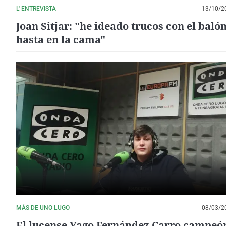
L' ENTREVISTA
13/10/2
Joan Sitjar: "he ideado trucos con el baló
hasta en la cama"
MÁS DE UNO LUGO
08/03/2
El lucense Yago Fernández Carro campeó