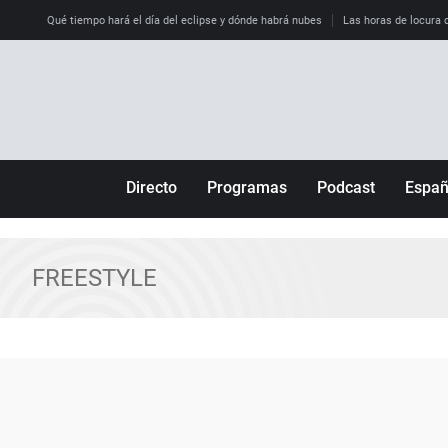
Qué tiempo hará el día del eclipse y dónde habrá nubes
Las horas de locura qu
Directo
Programas
Podcast
Espa
Más de uno
Los Perseguidos
Andalucía
Por fin
Malas decisiones
Aragón
FREESTYLE
Julia en la onda
Expedientes del más allá
Baleares
La brújula
El viaje del Guernica
Cantabria
Radioestadio
Invisibles
Cataluña
Radioestadio noche
Prohibido morirse
Comunidad de M
El colegio invisible
Esto no ha pasado
Comunitat Vale