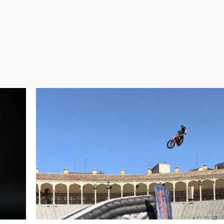
Virales
Televisión
Elecciones