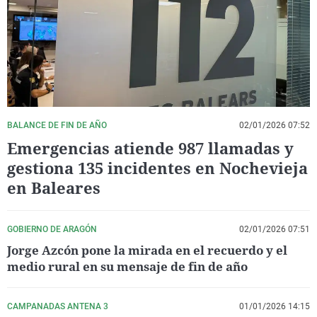
La rosa de los vientos
Caso
Extremadura
Virales
Gente viajera
Retornados
Galicia
Televisión
Como el perro y el gat
Equipo de investigaci
La Rioja
Elecciones
Operación Viuda Negr
Navarra
País Vasco
BALANCE DE FIN DE AÑO
02/01/2026 07:52
Emergencias atiende 987 llamadas y
gestiona 135 incidentes en Nochevieja
en Baleares
GOBIERNO DE ARAGÓN
02/01/2026 07:51
Jorge Azcón pone la mirada en el recuerdo y el
medio rural en su mensaje de fin de año
CAMPANADAS ANTENA 3
01/01/2026 14:15