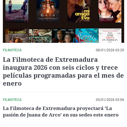
La rosa de los vientos
Caso
Extremadura
Virales
Gente viajera
Retornados
Galicia
Televisión
Como el perro y el gat
Equipo de investigaci
La Rioja
Elecciones
Operación Viuda Negr
Navarra
País Vasco
FILMOTECA
08/01/2026 03:20
La Filmoteca de Extremadura
inaugura 2026 con seis ciclos y trece
películas programadas para el mes de
enero
FILMOTECA
05/01/2026 03:06
La Filmoteca de Extremadura proyectará 'La
pasión de Juana de Arco' en sus sedes este enero