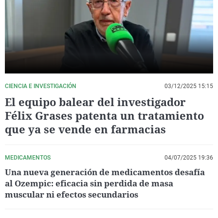
La rosa de los vientos
Caso
Extremadura
Virales
Gente viajera
Retornados
Galicia
Televisión
Como el perro y el gat
Equipo de investigaci
La Rioja
Elecciones
Operación Viuda Negr
Navarra
País Vasco
CIENCIA E INVESTIGACIÓN
03/12/2025 15:15
El equipo balear del investigador
Félix Grases patenta un tratamiento
que ya se vende en farmacias
MEDICAMENTOS
04/07/2025 19:36
Una nueva generación de medicamentos desafía
al Ozempic: eficacia sin perdida de masa
muscular ni efectos secundarios