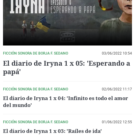
La rosa de los vientos
Caso
Extremadura
Virales
Gente viajera
Retornados
Galicia
Televisión
Como el perro y el gat
Equipo de investigaci
La Rioja
Elecciones
Operación Viuda Negr
Navarra
País Vasco
FICCIÓN SONORA DE BORJA F. SEDANO
03/06/2022 10:54
El diario de Iryna 1 x 05: 'Esperando a
papá'
FICCIÓN SONORA DE BORJA F. SEDANO
02/06/2022 11:17
El diario de Iryna 1 x 04: 'Infinito es todo el amor
del mundo'
FICCIÓN SONORA DE BORJA F. SEDANO
01/06/2022 12:55
El diario de Iryna 1 x 03: 'Raíles de ida'