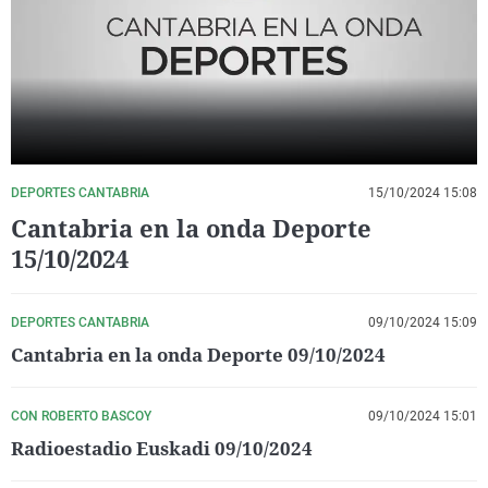
La rosa de los vientos
Caso
Extremadura
Virales
Gente viajera
Retornados
Galicia
Televisión
Como el perro y el gat
Equipo de investigaci
La Rioja
Elecciones
Operación Viuda Negr
Navarra
País Vasco
DEPORTES CANTABRIA
15/10/2024 15:08
Cantabria en la onda Deporte
15/10/2024
DEPORTES CANTABRIA
09/10/2024 15:09
Cantabria en la onda Deporte 09/10/2024
CON ROBERTO BASCOY
09/10/2024 15:01
Radioestadio Euskadi 09/10/2024