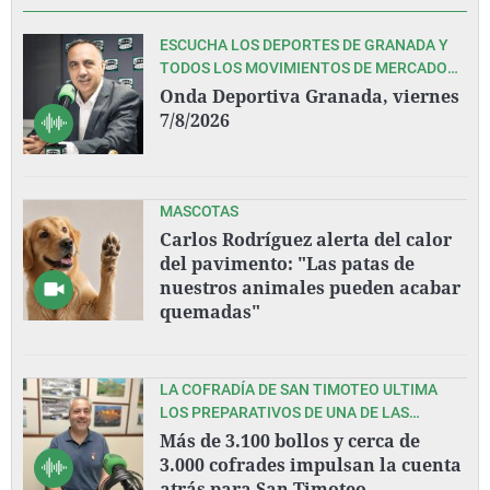
ESCUCHA LOS DEPORTES DE GRANADA Y
TODOS LOS MOVIMIENTOS DE MERCADO
EN ESTA PRETEMPORADA DEL GRANADA
Onda Deportiva Granada, viernes
CF, CON PEDRO LARA Y TODO SU EQUIPO
7/8/2026
MASCOTAS
Carlos Rodríguez alerta del calor
del pavimento: "Las patas de
nuestros animales pueden acabar
quemadas"
LA COFRADÍA DE SAN TIMOTEO ULTIMA
LOS PREPARATIVOS DE UNA DE LAS
GRANDES FIESTAS DEL VERANO
Más de 3.100 bollos y cerca de
ASTURIANO.
3.000 cofrades impulsan la cuenta
atrás para San Timoteo.