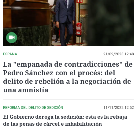
La rosa de los vientos
Caso
Extremadura
Virales
Gente viajera
Retornados
Galicia
Televisión
Como el perro y el gat
Equipo de investigaci
La Rioja
Elecciones
Operación Viuda Negr
Navarra
País Vasco
ESPAÑA
21/09/2023 12:48
La "empanada de contradicciones" de
Pedro Sánchez con el procés: del
delito de rebelión a la negociación de
una amnistía
REFORMA DEL DELITO DE SEDICIÓN
11/11/2022 12:52
El Gobierno deroga la sedición: esta es la rebaja
de las penas de cárcel e inhabilitación