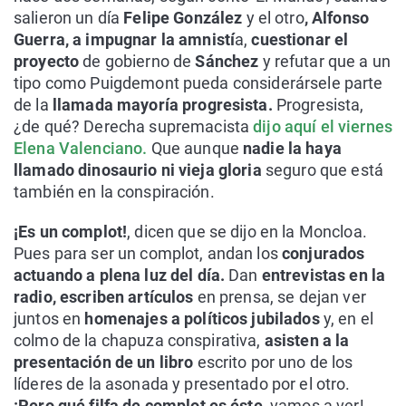
salieron un día
Felipe González
y el otro
, Alfonso
Guerra, a impugnar la amnistí
a,
cuestionar el
proyecto
de gobierno de
Sánchez
y refutar que a un
tipo como Puigdemont pueda considerársele parte
de la
llamada mayoría progresista.
Progresista,
¿de qué? Derecha supremacista
dijo aquí el viernes
Elena Valenciano.
Que aunque
nadie la haya
llamado dinosaurio ni vieja gloria
seguro que está
también en la conspiración.
¡Es un complot!
, dicen que se dijo en la Moncloa.
Pues para ser un complot, andan los
conjurados
actuando a plena luz del día.
Dan
entrevistas en la
radio, escriben artículos
en prensa, se dejan ver
juntos en
homenajes a políticos jubilados
y, en el
colmo de la chapuza conspirativa,
asisten a la
presentación de un libro
escrito por uno de los
líderes de la asonada y presentado por el otro.
¡Pero qué filfa de complot es éste,
vamos a ver!