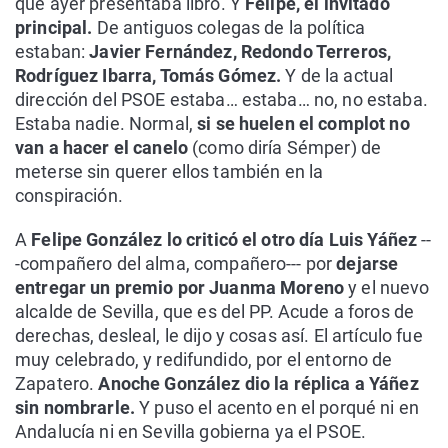
que ayer presentaba libro. Y
Felipe, el invitado
principal.
De antiguos colegas de la política
estaban:
Javier Fernández, Redondo Terreros,
Rodríguez Ibarra, Tomás Gómez.
Y de la actual
dirección del PSOE estaba… estaba… no, no estaba.
Estaba nadie. Normal,
si se huelen el complot no
van a hacer el canelo
(como diría Sémper) de
meterse sin querer ellos también en la
conspiración.
A
Felipe González lo criticó el otro día Luis Yáñez
--
-compañero del alma, compañero--- por
dejarse
entregar un premio por Juanma Moreno
y el nuevo
alcalde de Sevilla, que es del PP. Acude a foros de
derechas, desleal, le dijo y cosas así. El artículo fue
muy celebrado, y redifundido, por el entorno de
Zapatero.
Anoche González dio la réplica a Yáñez
sin nombrarle.
Y puso el acento en el porqué ni en
Andalucía ni en Sevilla gobierna ya el PSOE.