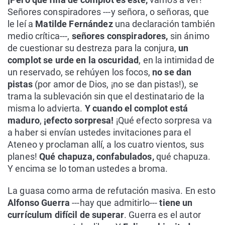
Señores conspiradores ---y señora, o señoras, que
le leí a
Matilde Fernández
una declaración también
medio crítica---,
señores conspiradores,
sin ánimo
de cuestionar su destreza para la conjura,
un
complot se urde en la oscuridad
, en la intimidad de
un reservado, se rehúyen los focos,
no se dan
pistas
(por amor de Dios, ¡no se dan pistas!), se
trama la sublevación sin que el destinatario de la
misma lo advierta.
Y cuando el complot está
maduro
,
¡efecto sorpresa!
¡Qué efecto sorpresa va
a haber si envían ustedes invitaciones para el
Ateneo y proclaman allí, a los cuatro vientos, sus
planes!
Qué chapuza, confabulados,
qué chapuza.
Y encima se lo toman ustedes a broma.
La guasa como arma de refutación masiva. En esto
Alfonso Guerra
---hay que admitirlo---
tiene un
currículum difícil de superar
. Guerra es el autor