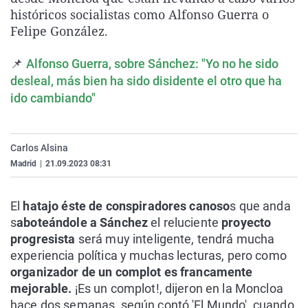
La rosa de los vientos
Caso
Extremadura
Virales
históricos socialistas como Alfonso Guerra o
Felipe González.
Gente viajera
Retornados
Galicia
Televisión
Como el perro y el gat
Equipo de investigaci
La Rioja
Elecciones
📌
Alfonso Guerra, sobre Sánchez: "Yo no he sido
desleal, más bien ha sido disidente el otro que ha
Operación Viuda Negr
Navarra
ido cambiando"
País Vasco
Carlos Alsina
Madrid
|
21.09.2023 08:31
El
hatajo éste de conspiradores canoso
s que anda
s
aboteándole a Sánchez
el reluciente
proyecto
progresista
será muy inteligente, tendrá mucha
experiencia política y muchas lecturas, pero como
organizador de un complot es francamente
mejorable.
¡Es un complot!, dijeron en la Moncloa
hace dos semanas, según contó 'El Mundo', cuando