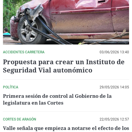
La rosa de los vientos
Caso
Extremadura
Virales
Gente viajera
Retornados
Galicia
Televisión
Como el perro y el gat
Equipo de investigaci
La Rioja
Elecciones
Operación Viuda Negr
Navarra
País Vasco
ACCIDENTES CARRETERA
03/06/2026 13:40
Propuesta para crear un Instituto de
Seguridad Vial autonómico
POLÍTICA
29/05/2026 14:05
Primera sesión de control al Gobierno de la
legislatura en las Cortes
CORTES DE ARAGÓN
22/05/2026 12:57
Valle señala que empieza a notarse el efecto de los