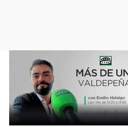
La rosa de los vientos
Caso
Extremadura
Gente viajera
Retornados
Galicia
Como el perro y el
Equipo de investigación
La Rioja
gato
Operación Viuda
Navarra
Negra
País Vasco