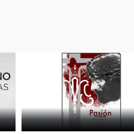
Virales
Televisión
Elecciones