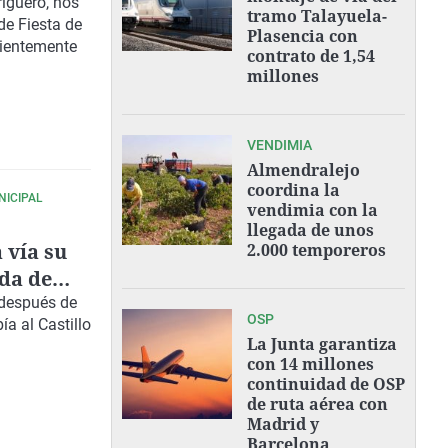
riguero, nos
tramo Talayuela-
de Fiesta de
Plasencia con
cientemente
contrato de 1,54
millones
VENDIMIA
Almendralejo
coordina la
NICIPAL
vendimia con la
llegada de unos
 vía su
2.000 temporeros
ada de
 después de
OSP
ía al Castillo
La Junta garantiza
con 14 millones
continuidad de OSP
de ruta aérea con
Madrid y
Barcelona