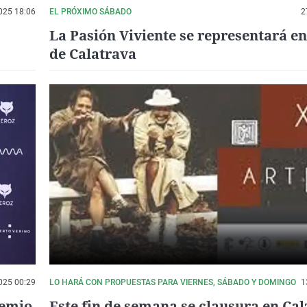
025 18:06
EL PRÓXIMO SÁBADO
2
La Pasión Viviente se representará e
de Calatrava
025 00:29
LO HARÁ CON PROPUESTAS PARA VIERNES, SÁBADO Y DOMINGO
1
remio
Este fin de semana se clausura en Ca