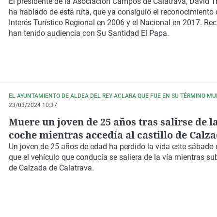
Internacional
El presidente de la Asociación Campos de Calatrava, David T
ha hablado de esta ruta, que ya consiguió el reconocimiento 
Interés Turístico Regional en 2006 y el Nacional en 2017. Re
han tenido audiencia con Su Santidad El Papa.
EL AYUNTAMIENTO DE ALDEA DEL REY ACLARA QUE FUE EN SU TÉRMINO MU
23/03/2024 10:37
Muere un joven de 25 años tras salirse de la
coche mientras accedía al castillo de Calz
Calatrava
Un joven de 25 años de edad ha perdido la vida este sábado
que el vehículo que conducía se saliera de la vía mientras sub
de Calzada de Calatrava.