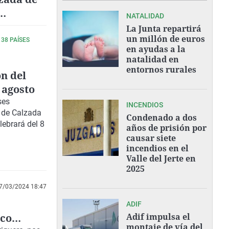
NATALIDAD
La Junta repartirá
un millón de euros
38 PAÍSES
en ayudas a la
natalidad en
entornos rurales
ón del
e agosto
ses
INCENDIOS
e de Calzada
Condenado a dos
lebrará del 8
años de prisión por
causar siete
incendios en el
Valle del Jerte en
2025
7/03/2024 18:47
ADIF
ico
Adif impulsa el
montaje de vía del