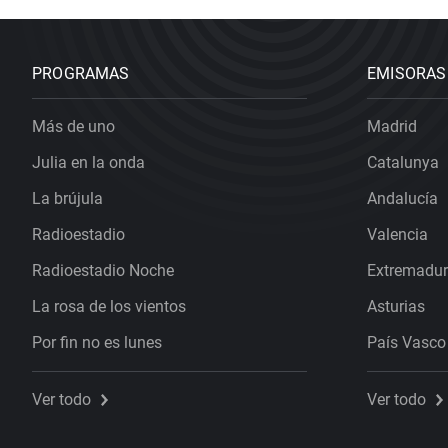
PROGRAMAS
EMISORAS
Más de uno
Madrid
Julia en la onda
Catalunya
La brújula
Andalucía
Radioestadio
Valencia
Radioestadio Noche
Extremadu
La rosa de los vientos
Asturias
Por fin no es lunes
País Vasco
Ver todo
Ver todo