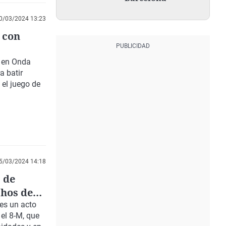
0/03/2024 13:23
 con
a en Onda
a batir
 el juego de
5/03/2024 14:18
 de
chos de
nes un acto
 el 8-M, que