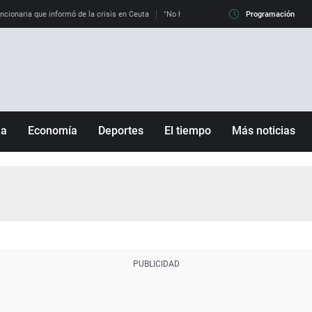
uncionaria que informó de la crisis en Ceuta
"No hay mafias, que no nos engañen": exper
Programación
ña
Economía
Deportes
El tiempo
Más noticias
Fútbol
Sociedad
Baloncesto
Mundo
Tenis
Salud
Motor
Cultura
Ciencia y Tecnología
adrid
Gastronomía
nciana
Medio ambiente