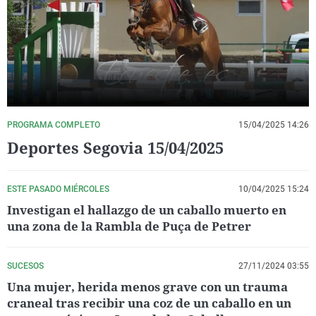
La rosa de los vientos
Caso
Extremadura
Virales
Gente viajera
Retornados
Galicia
Televisión
Como el perro y el gat
Equipo de investigaci
La Rioja
Elecciones
Operación Viuda Negr
Navarra
País Vasco
PROGRAMA COMPLETO
15/04/2025 14:26
Deportes Segovia 15/04/2025
ESTE PASADO MIÉRCOLES
10/04/2025 15:24
Investigan el hallazgo de un caballo muerto en
una zona de la Rambla de Puça de Petrer
SUCESOS
27/11/2024 03:55
Una mujer, herida menos grave con un trauma
craneal tras recibir una coz de un caballo en un