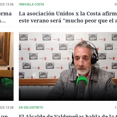
025 13:36
ORIHUELA COSTA
0
forma
La asociación Unidos x la Costa afir
a
este verano será "mucho peor que el 
eta'
en el litoral de Orihuela
025 13:38
EN DÍA DISTINTO
1
 un
El Alcalde de Valdepeñas habla de la 