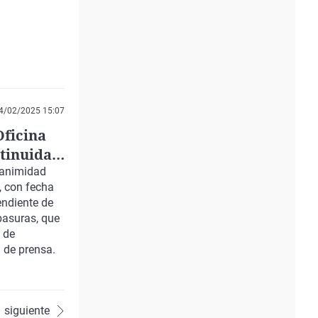
4/02/2025 15:07
Oficina
ntinuidad
nanimidad
, con fecha
endiente de
basuras, que
 de
 de prensa.
siguiente