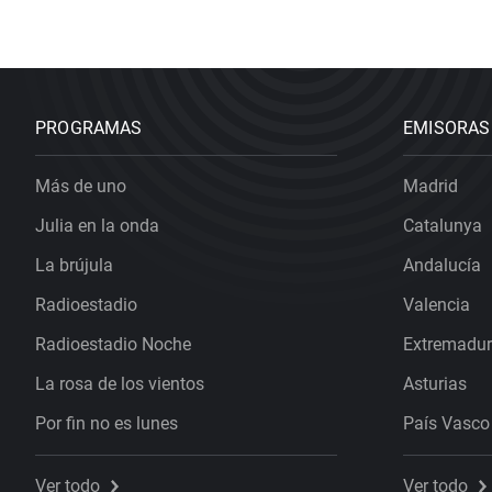
PROGRAMAS
EMISORAS
Más de uno
Madrid
Julia en la onda
Catalunya
La brújula
Andalucía
Radioestadio
Valencia
Radioestadio Noche
Extremadu
La rosa de los vientos
Asturias
Por fin no es lunes
País Vasco
Ver todo
Ver todo