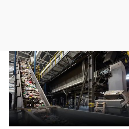
La rosa de los vientos
Caso
Extremadura
Gente viajera
Retornados
Galicia
Como el perro y el
Equipo de investigación
La Rioja
gato
Operación Viuda
Navarra
Negra
País Vasco