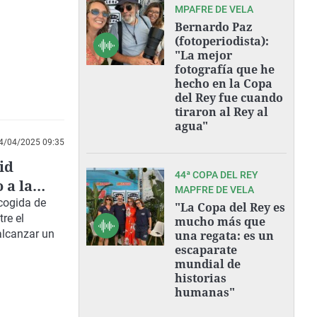
MPAFRE DE VELA
Bernardo Paz
(fotoperiodista):
"La mejor
fotografía que he
hecho en la Copa
del Rey fue cuando
tiraron al Rey al
agua"
4/04/2025 09:35
id
44ª COPA DEL REY
 a la
MAPFRE DE VELA
ecogida de
"La Copa del Rey es
re el
mucho más que
alcanzar un
una regata: es un
escaparate
mundial de
historias
humanas"