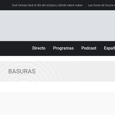
Qué tiempo hará el día del eclipse y dónde habrá nubes
Las horas de locura qu
Directo
Programas
Podcast
Espa
Más de uno
Los Perseguidos
Andalucía
Por fin
Malas decisiones
Aragón
BASURAS
Julia en la onda
Expedientes del más allá
Baleares
La brújula
El viaje del Guernica
Cantabria
Radioestadio
Invisibles
Cataluña
Radioestadio noche
Prohibido morirse
Comunidad de M
El colegio invisible
Esto no ha pasado
Comunitat Vale