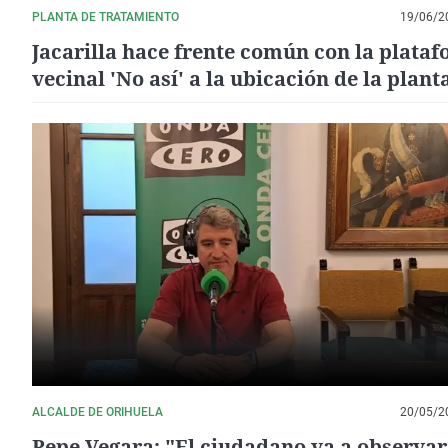
PLANTA DE TRATAMIENTO
19/06/2
Jacarilla hace frente común con la plata
vecinal 'No así' a la ubicación de la plant
comarcal de basuras en la finca 'La Estaf
ALCALDE DE ORIHUELA
20/05/2
Pepe Vegara: "El ciudadano va a observar