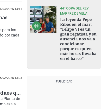
44ª COPA DEL REY
1/04/2025 14:11
MAPFRE DE VELA
mas
La leyenda Pepe
Ribes en el mar:
"Felipe VI es un
s para los
gran regatista y su
ño por cada
ausencia nos va a
condicionar
porque es quien
más horas llevaba
en el barco"
6/02/2025 13:03
iduos que
la Planta de
empieza a