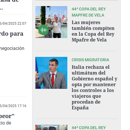
44ª COPA DEL REY
MAPFRE DE VELA
Las mujeres
6/04/2025 22:07
también compiten
rdo para
en la Copa del Rey
Mpafre de Vela
 negociación
CRISIS MIGRATORIA
Italia rechaza el
ultimátum del
Gobierno español y
opta por mantener
los controles a los
viajeros que
procedan de
5/04/2025 17:16
España
peor"
cio de
44ª COPA DEL REY