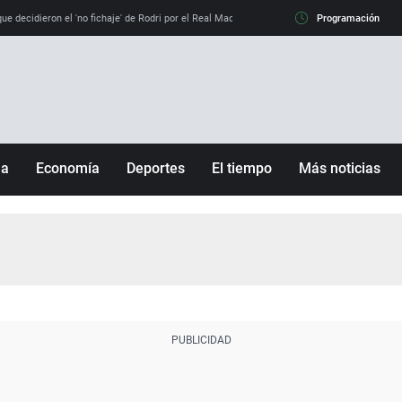
e decidieron el 'no fichaje' de Rodri por el Real Madrid y su 'sí' al Barça
Programación
La llamada de
ña
Economía
Deportes
El tiempo
Más noticias
Fútbol
Sociedad
Baloncesto
Mundo
Tenis
Salud
Motor
Cultura
Ciencia y Tecnología
adrid
Gastronomía
nciana
Medio ambiente