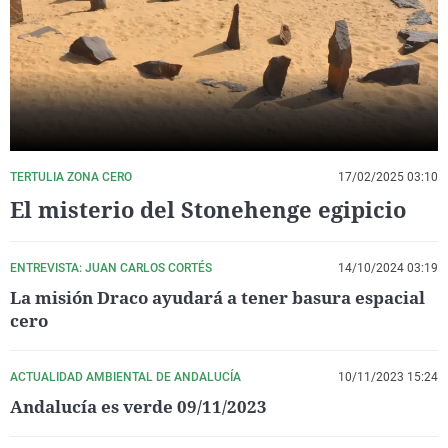
La rosa de los vientos
Caso
Extremadura
Virales
Gente viajera
Retornados
Galicia
Televisión
Como el perro y el gat
Equipo de investigaci
La Rioja
Elecciones
Operación Viuda Negr
Navarra
País Vasco
TERTULIA ZONA CERO
17/02/2025 03:10
El misterio del Stonehenge egipicio
ENTREVISTA: JUAN CARLOS CORTÉS
14/10/2024 03:19
La misión Draco ayudará a tener basura espacial
cero
ACTUALIDAD AMBIENTAL DE ANDALUCÍA
10/11/2023 15:24
Andalucía es verde 09/11/2023