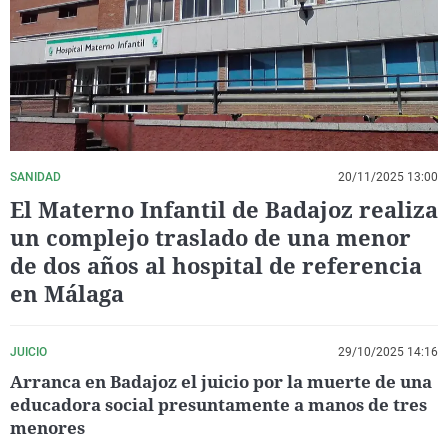
La rosa de los vientos
Caso
Extremadura
Virales
Gente viajera
Retornados
Galicia
Televisión
Como el perro y el gat
Equipo de investigaci
La Rioja
Elecciones
Operación Viuda Negr
Navarra
País Vasco
SANIDAD
20/11/2025 13:00
El Materno Infantil de Badajoz realiza
un complejo traslado de una menor
de dos años al hospital de referencia
en Málaga
JUICIO
29/10/2025 14:16
Arranca en Badajoz el juicio por la muerte de una
educadora social presuntamente a manos de tres
menores