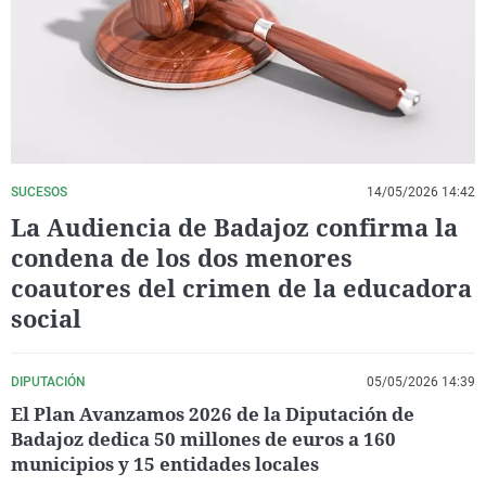
La rosa de los vientos
Caso
Extremadura
Virales
Gente viajera
Retornados
Galicia
Televisión
Como el perro y el gat
Equipo de investigaci
La Rioja
Elecciones
Operación Viuda Negr
Navarra
País Vasco
SUCESOS
14/05/2026 14:42
La Audiencia de Badajoz confirma la
condena de los dos menores
coautores del crimen de la educadora
social
DIPUTACIÓN
05/05/2026 14:39
El Plan Avanzamos 2026 de la Diputación de
Badajoz dedica 50 millones de euros a 160
municipios y 15 entidades locales