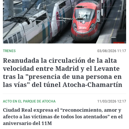
La rosa de los vientos
Caso
Extremadura
Virales
Gente viajera
Retornados
Galicia
Televisión
Como el perro y el gat
Equipo de investigaci
La Rioja
Elecciones
Operación Viuda Negr
Navarra
País Vasco
TRENES
03/08/2026 11:17
Reanudada la circulación de la alta
velocidad entre Madrid y el Levante
tras la "presencia de una persona en
las vías" del túnel Atocha-Chamartín
ACTO EN EL PARQUE DE ATOCHA
11/03/2026 12:17
Ciudad Real expresa el “reconocimiento, amor y
afecto a las víctimas de todos los atentados” en el
aniversario del 11M