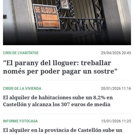
La rosa de los vientos
Caso
Extremadura
Virales
Gente viajera
Retornados
Galicia
Televisión
Como el perro y el gat
Equipo de investigaci
La Rioja
Elecciones
Operación Viuda Negr
Navarra
País Vasco
CRISI DE L'HABITATGE
29/04/2026 20:45
"El parany del lloguer: treballar
només per poder pagar un sostre"
CRISIS DE LA VIVIENDA
20/01/2026 11:16
El alquiler de habitaciones sube un 8,2% en
Castellón y alcanza los 307 euros de media
INFORME FOTOCASA
15/01/2026 11:25
El alquiler en la provincia de Castellón sube un