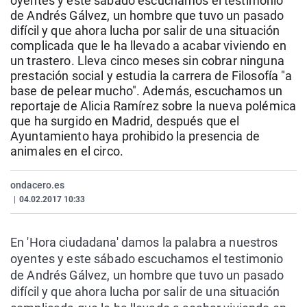
oyentes y este sábado escuchamos el testimonio
La rosa de los vientos
Caso
Extremadura
Virales
de Andrés Gálvez, un hombre que tuvo un pasado
difícil y que ahora lucha por salir de una situación
Gente viajera
Retornados
Galicia
Televisión
complicada que le ha llevado a acabar viviendo en
Como el perro y el gat
Equipo de investigaci
La Rioja
Elecciones
un trastero. Lleva cinco meses sin cobrar ninguna
prestación social y estudia la carrera de Filosofía "a
Operación Viuda Negr
Navarra
base de pelear mucho". Además, escuchamos un
reportaje de Alicia Ramírez sobre la nueva polémica
País Vasco
que ha surgido en Madrid, después que el
Ayuntamiento haya prohibido la presencia de
animales en el circo.
ondacero.es
|
04.02.2017 10:33
En 'Hora ciudadana' damos la palabra a nuestros
oyentes y este sábado escuchamos el testimonio
de Andrés Gálvez, un hombre que tuvo un pasado
difícil y que ahora lucha por salir de una situación